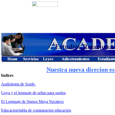
Nuestra nueva direcion e
Indices
Audiologia de Sordo
Goya y el lenguaje de señas para sordos
El Lenguaje de Signos Maya Yucateco
Educacion/tabla de comparacion educacion